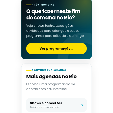
PRÓXIMOS DIAS
O que fazer neste fim
de semana no Rio?
Veja shows, teatro, exposições,
atividades para crianças e outros
programas para sábado e domingo.
Ver programação
→
CONTINUE EXPLORANDO
Mais agendas no Rio
Escolha uma programação de
acordo com seu interesse.
Shows e concertos
Música ao vivo e festivais