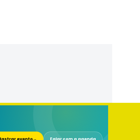
astrar evento
→
Falar com a agenda