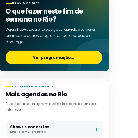
PRÓXIMOS DIAS
O que fazer neste fim de
semana no Rio?
Veja shows, teatro, exposições, atividades para
crianças e outros programas para sábado e
domingo.
Ver programação
→
CONTINUE EXPLORANDO
Mais agendas no Rio
Escolha uma programação de acordo com seu
interesse.
Shows e concertos
Música ao vivo e festivais