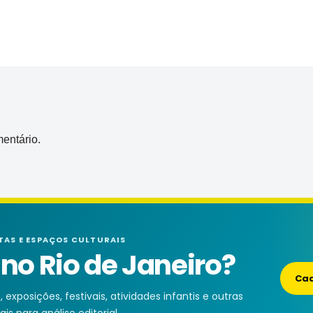
entário.
TAS E ESPAÇOS CULTURAIS
o Rio de Janeiro?
Cad
exposições, festivais, atividades infantis e outras