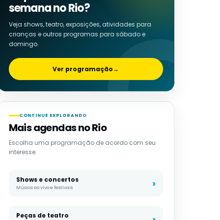
semana no Rio?
Veja shows, teatro, exposições, atividades para
crianças e outros programas para sábado e
domingo.
Ver programação
→
CONTINUE EXPLORANDO
Mais agendas no Rio
Escolha uma programação de acordo com seu
interesse.
Shows e concertos
Música ao vivo e festivais
Peças de teatro