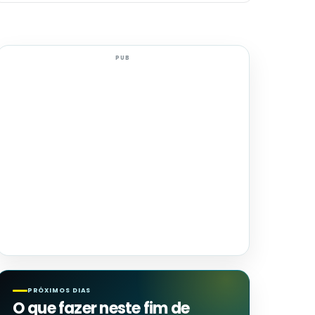
PUB
PRÓXIMOS DIAS
O que fazer neste fim de