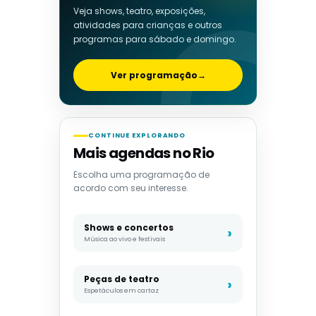
Veja shows, teatro, exposições,
atividades para crianças e outros
programas para sábado e domingo.
Ver programação
→
CONTINUE EXPLORANDO
Mais agendas no Rio
Escolha uma programação de
acordo com seu interesse.
Shows e concertos
Música ao vivo e festivais
Peças de teatro
Espetáculos em cartaz