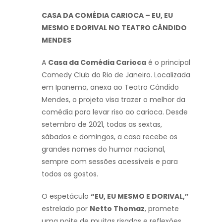
CASA DA COMÉDIA CARIOCA – EU, EU
MESMO E DORIVAL NO TEATRO CÂNDIDO
MENDES
A
Casa da Comédia Carioca
é o principal
Comedy Club do Rio de Janeiro. Localizada
em Ipanema, anexa ao Teatro Cândido
Mendes, o projeto visa trazer o melhor da
comédia para levar riso ao carioca. Desde
setembro de 2021, todas as sextas,
sábados e domingos, a casa recebe os
grandes nomes do humor nacional,
sempre com sessões acessíveis e para
todos os gostos.
O espetáculo
“EU, EU MESMO E DORIVAL,”
estrelado por
Netto Thomaz
, promete
uma noite de muitas risadas e reflexões