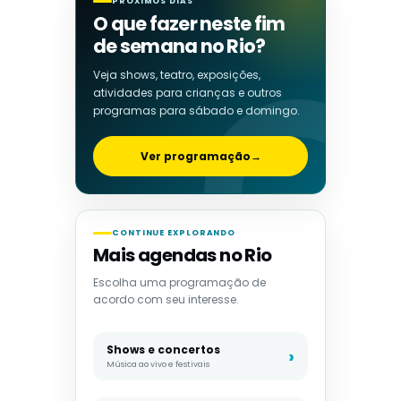
PRÓXIMOS DIAS
O que fazer neste fim
de semana no Rio?
Veja shows, teatro, exposições,
atividades para crianças e outros
programas para sábado e domingo.
Ver programação
→
CONTINUE EXPLORANDO
Mais agendas no Rio
Escolha uma programação de
acordo com seu interesse.
Shows e concertos
Música ao vivo e festivais