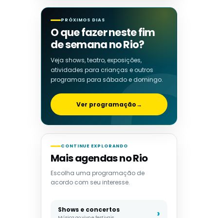
PRÓXIMOS DIAS
O que fazer neste fim
de semana no Rio?
Veja shows, teatro, exposições,
atividades para crianças e outros
programas para sábado e domingo.
Ver programação
→
CONTINUE EXPLORANDO
Mais agendas no Rio
Escolha uma programação de
acordo com seu interesse.
Shows e concertos
Música ao vivo e festivais