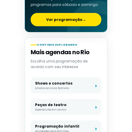
programas para sábado e domingo.
Ver programação
→
CONTINUE EXPLORANDO
Mais agendas no Rio
Escolha uma programação de
acordo com seu interesse.
Shows e concertos
Música ao vivo e festivais
Peças de teatro
Espetáculos em cartaz
Programação infantil
Atividades para famílias