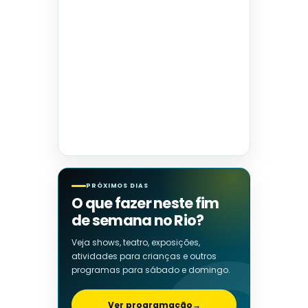
PRÓXIMOS DIAS
O que fazer neste fim
de semana no Rio?
Veja shows, teatro, exposições,
atividades para crianças e outros
programas para sábado e domingo.
Ver programação
→