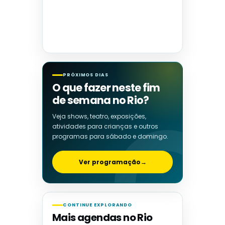
PRÓXIMOS DIAS
O que fazer neste fim
de semana no Rio?
Veja shows, teatro, exposições,
atividades para crianças e outros
programas para sábado e domingo.
Ver programação
→
CONTINUE EXPLORANDO
Mais agendas no Rio