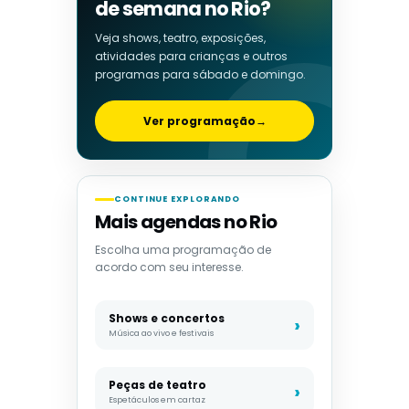
de semana no Rio?
Veja shows, teatro, exposições,
atividades para crianças e outros
programas para sábado e domingo.
Ver programação
→
CONTINUE EXPLORANDO
Mais agendas no Rio
Escolha uma programação de
acordo com seu interesse.
Shows e concertos
Música ao vivo e festivais
Peças de teatro
Espetáculos em cartaz