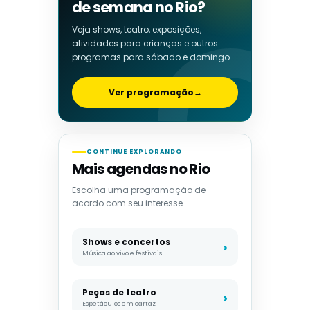
de semana no Rio?
Veja shows, teatro, exposições,
atividades para crianças e outros
programas para sábado e domingo.
Ver programação
→
CONTINUE EXPLORANDO
Mais agendas no Rio
Escolha uma programação de
acordo com seu interesse.
Shows e concertos
Música ao vivo e festivais
Peças de teatro
Espetáculos em cartaz