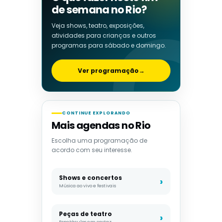
de semana no Rio?
Veja shows, teatro, exposições,
atividades para crianças e outros
programas para sábado e domingo.
Ver programação
→
CONTINUE EXPLORANDO
Mais agendas no Rio
Escolha uma programação de
acordo com seu interesse.
Shows e concertos
Música ao vivo e festivais
Peças de teatro