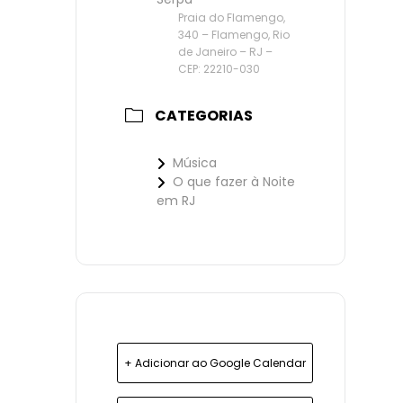
Praia do Flamengo,
340 – Flamengo, Rio
de Janeiro – RJ –
CEP: 22210-030
CATEGORIAS
Música
O que fazer à Noite
em RJ
+ Adicionar ao Google Calendar