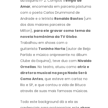
da Esquina nº 2. Compôs
Tempo de
Amar
, encomenda em parceria póstuma
com o poeta Carlos Drummond de
Andrade e o letrista
Ronaldo Bastos
(um
dos dois maiores parceiros de
Milton),
para ele gravar como tema da
novela homônima da TV Globo
.
Trabalhou em shows com o
guitarrista
Toninho Horta
(autor de Beijo
Partido e músico onipresente no álbum
Clube da Esquina), teve duo com
Nivaldo
Ornellas
. No teatro, atuou como
atriz e
diretora musical na peça Nada Será
Como Antes
, que esteve em cartaz no
Rio e SP, e que contou a vida de Bituca
através de suas mais famosas músicas.
Todo este background dá a ela as
credenciais para protagonizar este
show