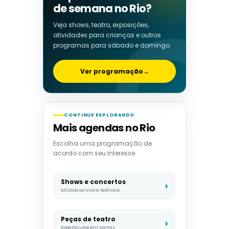
de semana no Rio?
Veja shows, teatro, exposições,
atividades para crianças e outros
programas para sábado e domingo.
Ver programação
→
CONTINUE EXPLORANDO
Mais agendas no Rio
Escolha uma programação de
acordo com seu interesse.
Shows e concertos
Música ao vivo e festivais
Peças de teatro
Espetáculos em cartaz