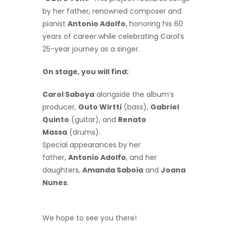
by her father, renowned composer and
pianist
Antonio Adolfo
, honoring his 60
years of career while celebrating Carol’s
25-year journey as a singer.
On stage, you will find:
Carol Saboya
alongside the album’s
producer,
Guto Wirtti
(bass),
Gabriel
Quinto
(guitar), and
Renato
Massa
(drums).
Special appearances by her
father,
Antonio Adolfo
, and her
daughters,
Amanda Saboia
and
Joana
Nunes
.
We hope to see you there!