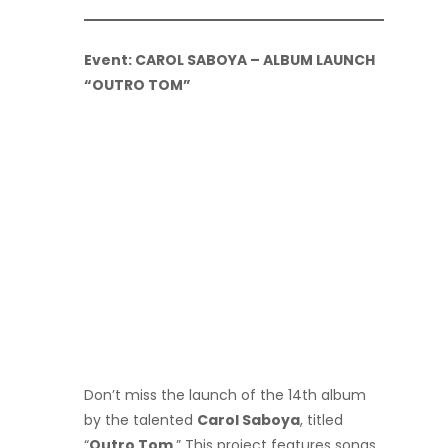
Event: CAROL SABOYA – ALBUM LAUNCH
“OUTRO TOM”
Don’t miss the launch of the 14th album
by the talented
Carol Saboya
, titled
“
Outro Tom
.” This project features songs