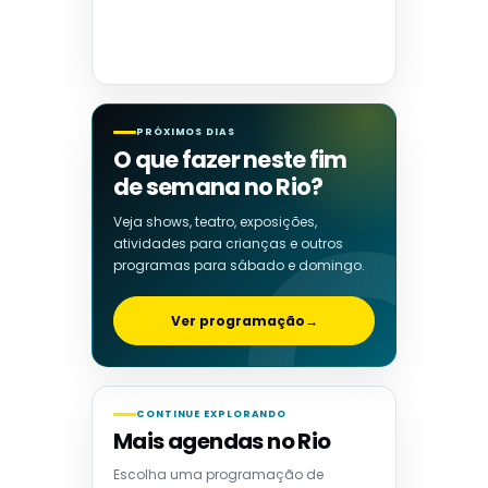
PRÓXIMOS DIAS
O que fazer neste fim
de semana no Rio?
Veja shows, teatro, exposições,
atividades para crianças e outros
programas para sábado e domingo.
Ver programação
→
CONTINUE EXPLORANDO
Mais agendas no Rio
Escolha uma programação de