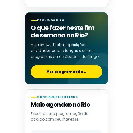
PRÓXIMOS DIAS
O que fazer neste fim
de semana no Rio?
Veja shows, teatro, exposições,
atividades para crianças e outros
programas para sábado e domingo.
Ver programação
→
CONTINUE EXPLORANDO
Mais agendas no Rio
Escolha uma programação de
acordo com seu interesse.