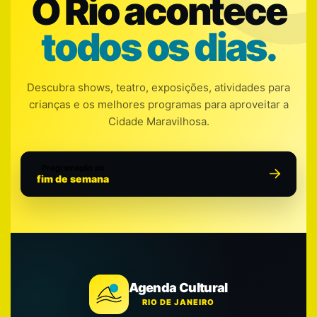
O Rio acontece
todos os dias.
Descubra shows, teatro, exposições, atividades para
crianças e os melhores programas para aproveitar a
Cidade Maravilhosa.
Programação do
fim de semana
Agenda Cultural
RIO DE JANEIRO