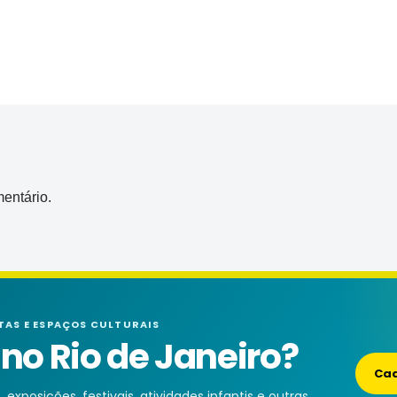
entário.
TAS E ESPAÇOS CULTURAIS
o Rio de Janeiro?
Cad
exposições, festivais, atividades infantis e outras