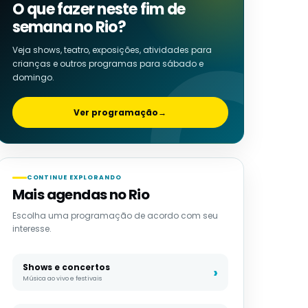
O que fazer neste fim de
semana no Rio?
Veja shows, teatro, exposições, atividades para
crianças e outros programas para sábado e
domingo.
Ver programação
→
CONTINUE EXPLORANDO
Mais agendas no Rio
Escolha uma programação de acordo com seu
interesse.
Shows e concertos
Música ao vivo e festivais