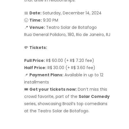
that arise in relationships.
📅
Date:
Saturday, December 14, 2024
🕤
Time:
9:30 PM
📍
Venue:
Teatro Solar de Botafogo
Rua General Polidoro, 180, Rio de Janeiro, RJ
💸
Tickets:
Full Price:
R$ 60.00 (+ R$ 7.20 fee)
Half Price:
R$ 30.00 (+ R$ 3.60 fee)
📌
Payment Plans:
Available in up to 12
installments
🎟️
Get your tickets now:
Don’t miss this
crowd favorite, part of the
Solar Comedy
series, showcasing Brazil’s top comedians
at the Teatro Solar de Botafogo.