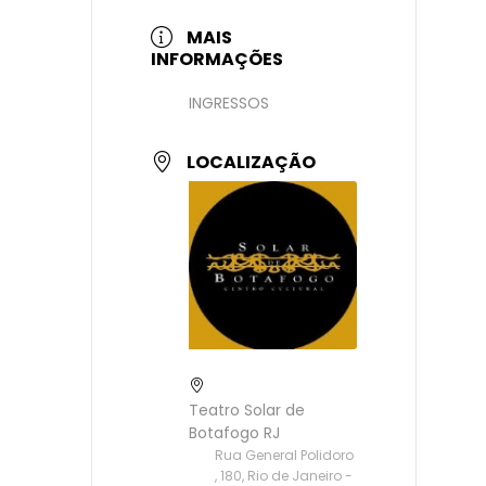
MAIS
INFORMAÇÕES
INGRESSOS
LOCALIZAÇÃO
Teatro Solar de
Botafogo RJ
Rua General Polidoro
, 180, Rio de Janeiro -