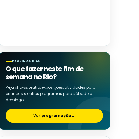
PRÓXIMOS DIAS
O que fazer neste fim de
semana no Rio?
Veja shows, teatro, exposições, atividades para
crianças e outros programas para sábado e
domingo.
Ver programação
→