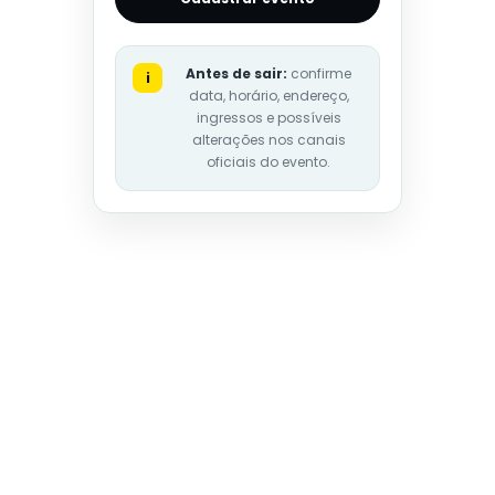
Antes de sair:
confirme
i
data, horário, endereço,
ingressos e possíveis
alterações nos canais
oficiais do evento.