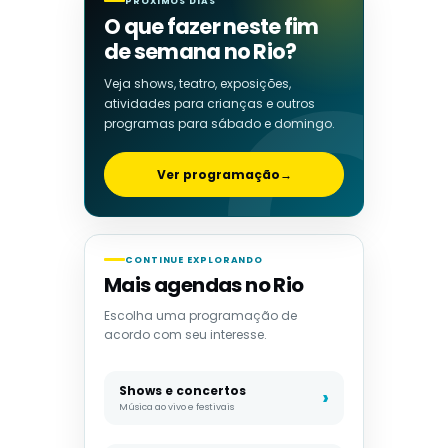
PRÓXIMOS DIAS
O que fazer neste fim
de semana no Rio?
Veja shows, teatro, exposições,
atividades para crianças e outros
programas para sábado e domingo.
Ver programação
→
CONTINUE EXPLORANDO
Mais agendas no Rio
Escolha uma programação de
acordo com seu interesse.
Shows e concertos
Música ao vivo e festivais