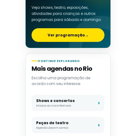
Veja shows, teatro, exposições,
atividades para crianças e outros
programas para sábado e domingo.
Ver programação
→
CONTINUE EXPLORANDO
Mais agendas no Rio
Escolha uma programação de
acordo com seu interesse.
Shows e concertos
Música ao vivo e festivais
Peças de teatro
Espetáculos em cartaz