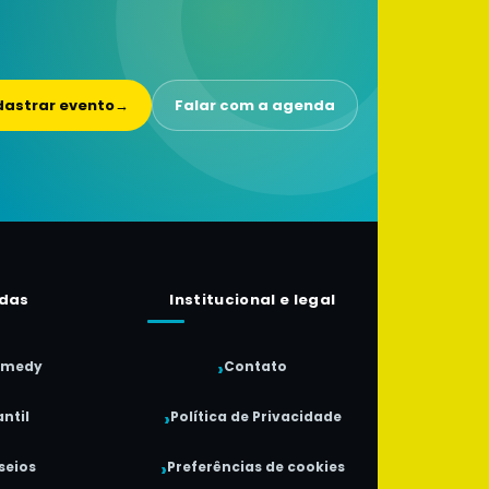
astrar evento
→
Falar com a agenda
das
Institucional e legal
omedy
Contato
ntil
Política de Privacidade
seios
Preferências de cookies