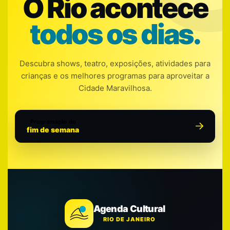
O Rio acontece
todos os dias.
Descubra shows, teatro, exposições, atividades para
crianças e os melhores programas para aproveitar a
Cidade Maravilhosa.
Programação do
fim de semana
Agenda Cultural
RIO DE JANEIRO