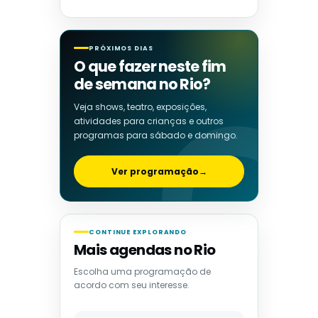
PRÓXIMOS DIAS
O que fazer neste fim
de semana no Rio?
Veja shows, teatro, exposições,
atividades para crianças e outros
programas para sábado e domingo.
Ver programação
→
CONTINUE EXPLORANDO
Mais agendas no Rio
Escolha uma programação de
acordo com seu interesse.