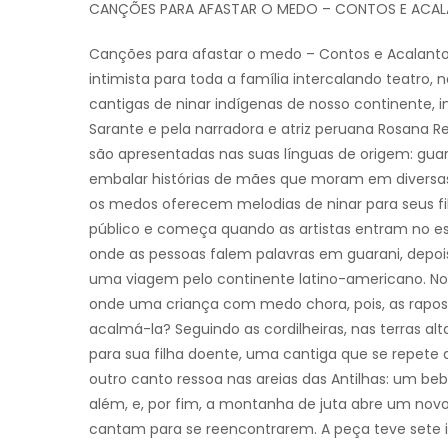
CANÇÕES PARA AFASTAR O MEDO – CONTOS E ACALAN
Canções para afastar o medo – Contos e Acalanto
intimista para toda a família intercalando teatro, 
cantigas de ninar indígenas de nosso continente, 
Sarante e pela narradora e atriz peruana Rosana R
são apresentadas nas suas línguas de origem: gua
embalar histórias de mães que moram em diversas 
os medos oferecem melodias de ninar para seus fi
público e começa quando as artistas entram no e
onde as pessoas falem palavras em guarani, depoi
uma viagem pelo continente latino-americano. No s
onde uma criança com medo chora, pois, as rapos
acalmá-la? Seguindo as cordilheiras, nas terras 
para sua filha doente, uma cantiga que se repete 
outro canto ressoa nas areias das Antilhas: um be
além, e, por fim, a montanha de juta abre um nov
cantam para se reencontrarem. A peça teve sete i