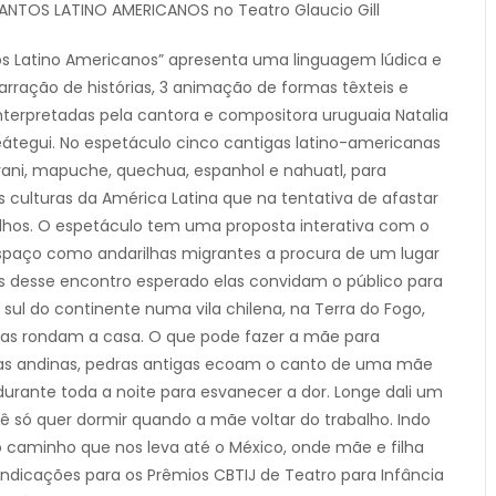
TOS LATINO AMERICANOS no Teatro Glaucio Gill
s Latino Americanos” apresenta uma linguagem lúdica e
narração de histórias, 3 animação de formas têxteis e
interpretadas pela cantora e compositora uruguaia Natalia
eátegui. No espetáculo cinco cantigas latino-americanas
rani, mapuche, quechua, espanhol e nahuatl, para
culturas da América Latina que na tentativa de afastar
lhos. O espetáculo tem uma proposta interativa com o
spaço como andarilhas migrantes a procura de um lugar
s desse encontro esperado elas convidam o público para
ul do continente numa vila chilena, na Terra do Fogo,
as rondam a casa. O que pode fazer a mãe para
altas andinas, pedras antigas ecoam o canto de uma mãe
durante toda a noite para esvanecer a dor. Longe dali um
bê só quer dormir quando a mãe voltar do trabalho. Indo
o caminho que nos leva até o México, onde mãe e filha
ndicações para os Prêmios CBTIJ de Teatro para Infância