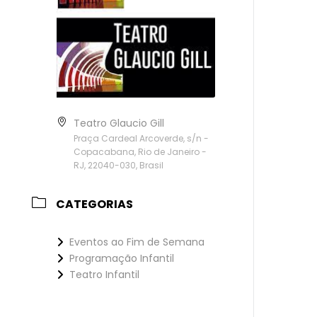
Teatro Glaucio Gill
Praça Cardeal Arcoverde, s/n -
Copacabana, Rio de Janeiro -
RJ, 22040-030, Brasil
CATEGORIAS
Eventos ao Fim de Semana
Programação Infantil
Teatro Infantil