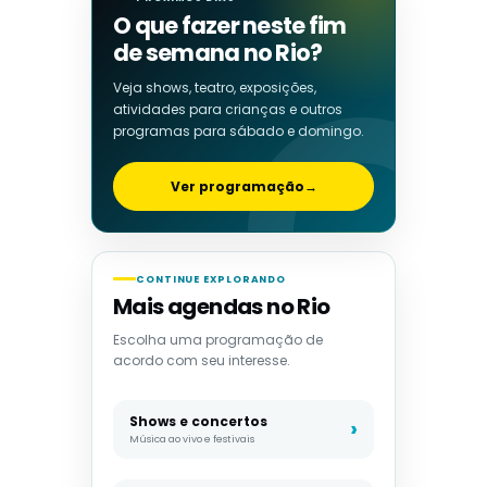
O que fazer neste fim
de semana no Rio?
Veja shows, teatro, exposições,
atividades para crianças e outros
programas para sábado e domingo.
Ver programação
→
CONTINUE EXPLORANDO
Mais agendas no Rio
Escolha uma programação de
acordo com seu interesse.
Shows e concertos
Música ao vivo e festivais