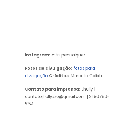
Instagram:
@trupequalquer
Fotos de divulgação:
fotos para
divulgação
Créditos:
Marcella Calixto
Contato para imprensa:
Jhully |
contatojhullysso@gmail.com | 21 96786-
5154