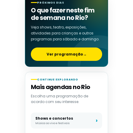
PRÓXIMOS DIAS
O que fazer neste fim
de semana no Rio?
Veja shows, teatro, exposições,
atividades para crianças e outros
programas para sábado e domingo.
Ver programação
→
CONTINUE EXPLORANDO
Mais agendas no Rio
Escolha uma programação de
acordo com seu interesse.
Shows e concertos
Música ao vivo e festivais