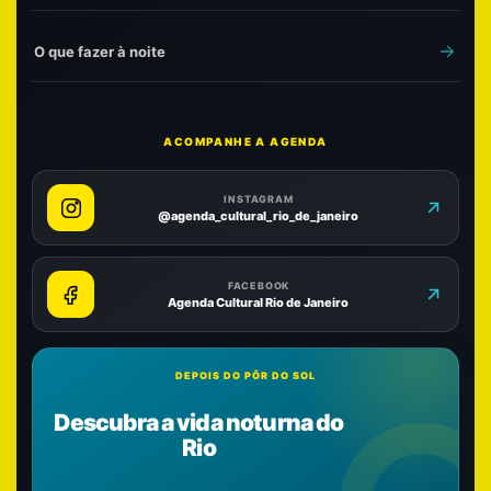
O que fazer à noite
ACOMPANHE A AGENDA
INSTAGRAM
@agenda_cultural_rio_de_janeiro
FACEBOOK
Agenda Cultural Rio de Janeiro
DEPOIS DO PÔR DO SOL
Descubra a vida noturna do
Rio