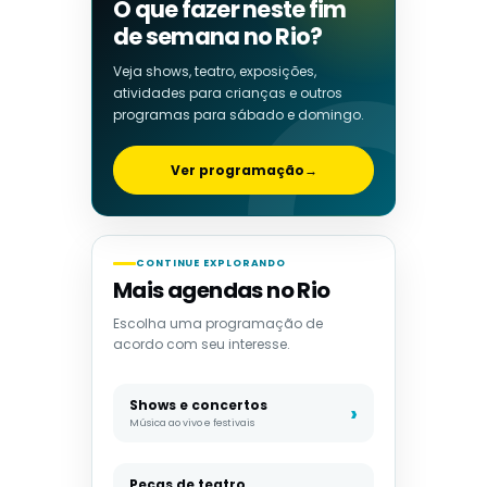
O que fazer neste fim
de semana no Rio?
Veja shows, teatro, exposições,
atividades para crianças e outros
programas para sábado e domingo.
Ver programação
→
CONTINUE EXPLORANDO
Mais agendas no Rio
Escolha uma programação de
acordo com seu interesse.
Shows e concertos
Música ao vivo e festivais
Peças de teatro