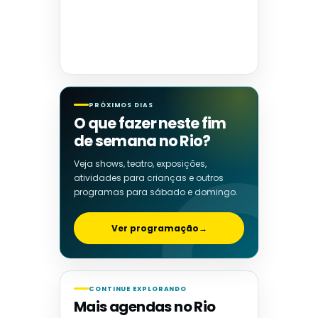
PRÓXIMOS DIAS
O que fazer neste fim
de semana no Rio?
Veja shows, teatro, exposições,
atividades para crianças e outros
programas para sábado e domingo.
Ver programação
→
CONTINUE EXPLORANDO
Mais agendas no Rio