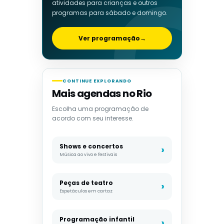
atividades para crianças e outros
programas para sábado e domingo.
Ver programação
→
CONTINUE EXPLORANDO
Mais agendas no Rio
Escolha uma programação de
acordo com seu interesse.
Shows e concertos
Música ao vivo e festivais
Peças de teatro
Espetáculos em cartaz
Programação infantil