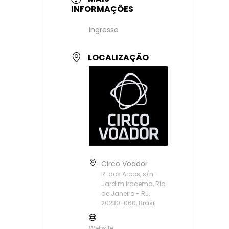
INFORMAÇÕES
Ingresso
LOCALIZAÇÃO
Circo Voador
R. dos Arcos, s/n -
Jardim Iracema, Rio
de Janeiro - RJ,
20230-060, Brasil
Website