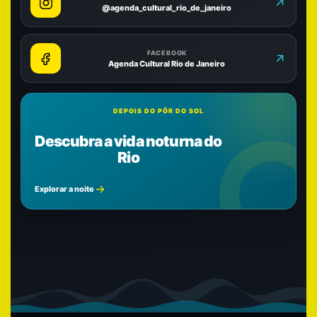
@agenda_cultural_rio_de_janeiro
FACEBOOK
Agenda Cultural Rio de Janeiro
DEPOIS DO PÔR DO SOL
Descubra a vida noturna do
Rio
Explorar a noite