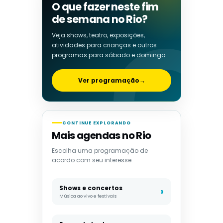
O que fazer neste fim
de semana no Rio?
Veja shows, teatro, exposições,
atividades para crianças e outros
programas para sábado e domingo.
Ver programação
→
CONTINUE EXPLORANDO
Mais agendas no Rio
Escolha uma programação de
acordo com seu interesse.
Shows e concertos
Música ao vivo e festivais