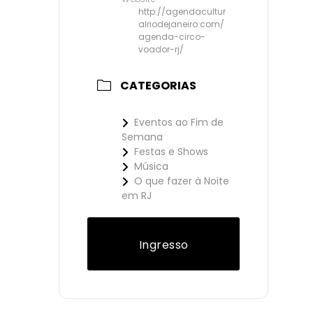
http://agendacultur
alriodejaneiro.com/
agenda-circo-
voador-rj/
CATEGORIAS
Eventos ao Fim de
Semana
Festas e Shows
Música
O que fazer à Noite
em RJ
Ingresso