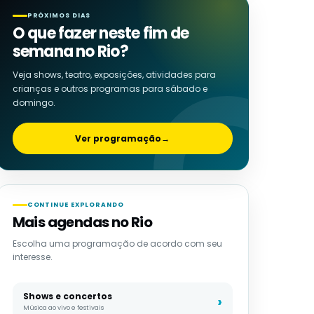
PRÓXIMOS DIAS
O que fazer neste fim de
semana no Rio?
Veja shows, teatro, exposições, atividades para
crianças e outros programas para sábado e
domingo.
Ver programação
→
CONTINUE EXPLORANDO
Mais agendas no Rio
Escolha uma programação de acordo com seu
interesse.
Shows e concertos
Música ao vivo e festivais