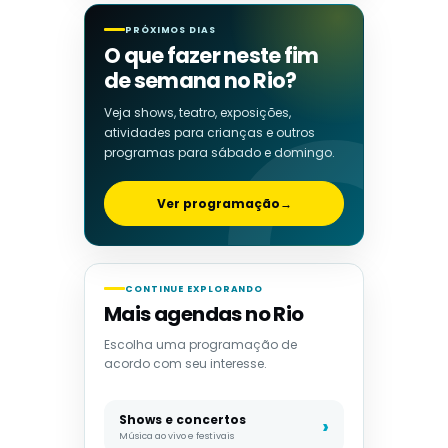
PRÓXIMOS DIAS
O que fazer neste fim
de semana no Rio?
Veja shows, teatro, exposições,
atividades para crianças e outros
programas para sábado e domingo.
Ver programação
→
CONTINUE EXPLORANDO
Mais agendas no Rio
Escolha uma programação de
acordo com seu interesse.
Shows e concertos
Música ao vivo e festivais