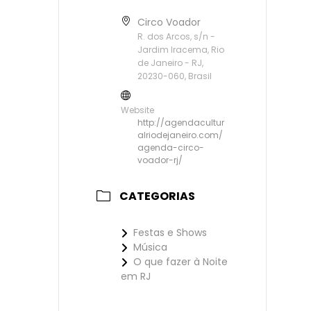
Circo Voador
R. dos Arcos, s/n -
Jardim Iracema, Rio
de Janeiro - RJ,
20230-060, Brasil
Website
http://agendacultur
alriodejaneiro.com/
agenda-circo-
voador-rj/
CATEGORIAS
Festas e Shows
Música
O que fazer à Noite
em RJ