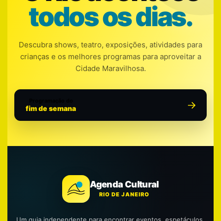
todos os dias.
Descubra shows, teatro, exposições, atividades para
crianças e os melhores programas para aproveitar a
Cidade Maravilhosa.
Programação do
fim de semana
Agenda Cultural
RIO DE JANEIRO
Um guia independente para encontrar eventos, espetáculos,