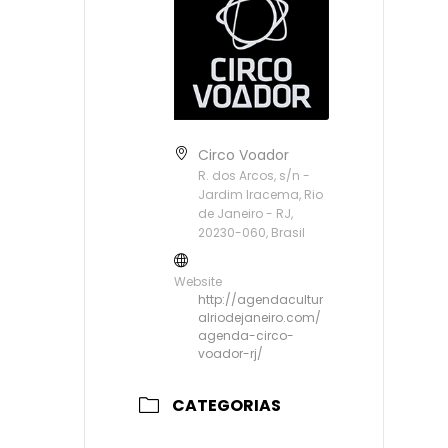
Circo Voador
R. dos Arcos, s/n -
Jardim Iracema, Rio
de Janeiro - RJ,
20230-060, Brasil
Website
http://agendacultur
alriodejaneiro.com/
agenda-circo-
voador-rj/
CATEGORIAS