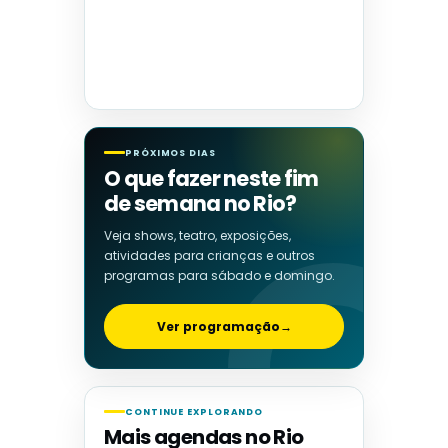
PRÓXIMOS DIAS
O que fazer neste fim
de semana no Rio?
Veja shows, teatro, exposições,
atividades para crianças e outros
programas para sábado e domingo.
Ver programação
→
CONTINUE EXPLORANDO
Mais agendas no Rio