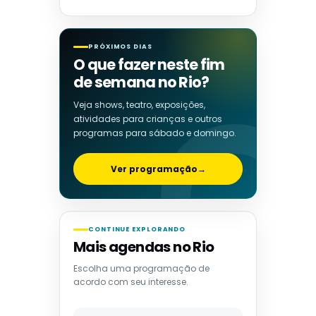
PRÓXIMOS DIAS
O que fazer neste fim
de semana no Rio?
Veja shows, teatro, exposições,
atividades para crianças e outros
programas para sábado e domingo.
Ver programação
→
CONTINUE EXPLORANDO
Mais agendas no Rio
Escolha uma programação de
acordo com seu interesse.