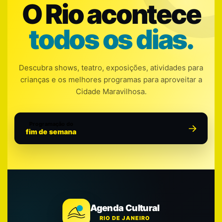
O Rio acontece
todos os dias.
Descubra shows, teatro, exposições, atividades para
crianças e os melhores programas para aproveitar a
Cidade Maravilhosa.
Programação do
fim de semana
Agenda Cultural
RIO DE JANEIRO