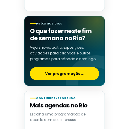
PRÓXIMOS DIAS
O que fazer neste fim
de semana no Rio?
Veja shows, teatro, exposições,
atividades para crianças e outros
programas para sábado e domingo.
Ver programação
→
CONTINUE EXPLORANDO
Mais agendas no Rio
Escolha uma programação de
acordo com seu interesse.