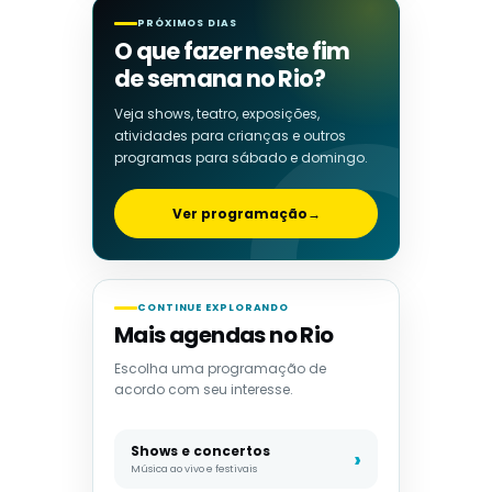
PRÓXIMOS DIAS
O que fazer neste fim
de semana no Rio?
Veja shows, teatro, exposições,
atividades para crianças e outros
programas para sábado e domingo.
Ver programação
→
CONTINUE EXPLORANDO
Mais agendas no Rio
Escolha uma programação de
acordo com seu interesse.
Shows e concertos
Música ao vivo e festivais