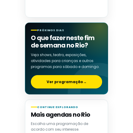
PRÓXIMOS DIAS
O que fazer neste fim
de semana no Rio?
Veja shows, teatro, exposições,
atividades para crianças e outros
programas para sábado e domingo.
Ver programação
→
CONTINUE EXPLORANDO
Mais agendas no Rio
Escolha uma programação de
acordo com seu interesse.