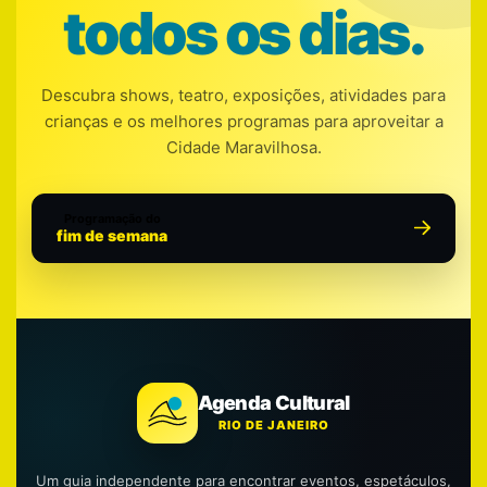
todos os dias.
Descubra shows, teatro, exposições, atividades para
crianças e os melhores programas para aproveitar a
Cidade Maravilhosa.
Programação do
fim de semana
Agenda Cultural
RIO DE JANEIRO
Um guia independente para encontrar eventos, espetáculos,