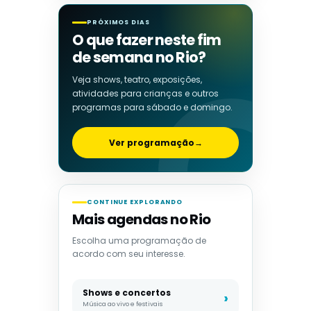
PRÓXIMOS DIAS
O que fazer neste fim
de semana no Rio?
Veja shows, teatro, exposições,
atividades para crianças e outros
programas para sábado e domingo.
Ver programação
→
CONTINUE EXPLORANDO
Mais agendas no Rio
Escolha uma programação de
acordo com seu interesse.
Shows e concertos
Música ao vivo e festivais