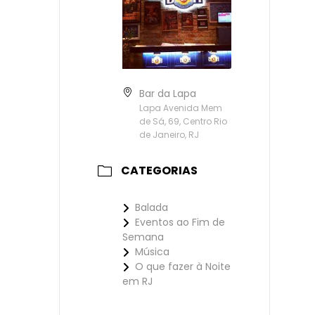
Bar da Lapa
Lapa Avenida Mem
de Sá, 69, Centro Rio
de Janeiro, RJ
CATEGORIAS
Balada
Eventos ao Fim de
Semana
Música
O que fazer à Noite
em RJ