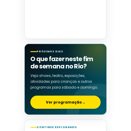
PRÓXIMOS DIAS
O que fazer neste fim
de semana no Rio?
Veja shows, teatro, exposições,
atividades para crianças e outros
programas para sábado e domingo.
Ver programação
→
CONTINUE EXPLORANDO