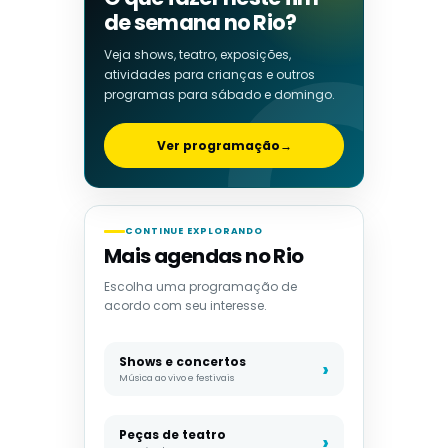
de semana no Rio?
Veja shows, teatro, exposições,
atividades para crianças e outros
programas para sábado e domingo.
Ver programação
→
CONTINUE EXPLORANDO
Mais agendas no Rio
Escolha uma programação de
acordo com seu interesse.
Shows e concertos
Música ao vivo e festivais
Peças de teatro