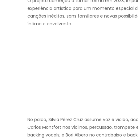
O projeto começou a tomar forma em 2023, impuls
experiência artística para um momento especial d
canções inéditas, sons familiares e novas possibil
íntima e envolvente.
No palco, Sílvia Pérez Cruz assume voz e violão, a
Carlos Montfort nos violinos, percussão, trompete
backing vocals; e Bori Albero no contrabaixo e back