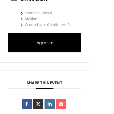
Festas e Shows
Música
O que fazer à Noite em RJ
Ingresso
SHARE THIS EVENT