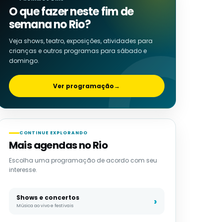
O que fazer neste fim de
semana no Rio?
Veja shows, teatro, exposições, atividades para
crianças e outros programas para sábado e
domingo.
Ver programação
→
CONTINUE EXPLORANDO
Mais agendas no Rio
Escolha uma programação de acordo com seu
interesse.
Shows e concertos
Música ao vivo e festivais