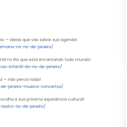
io — ideias que vão salvar sua agenda!
-semana-no-rio-de-janeiro/
antil no Rio que está encantando todo mundo!
ao-infantil-do-rio-de-janeiro/
ui — não perca nada!
o-de-janeiro-musica-concertos/
colha a sua próxima experiência cultural!
teatro-rio-de-janeiro/