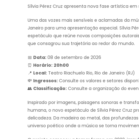
Sílvia Pérez Cruz apresenta nova fase artística e
Uma das vozes mais sensíveis e aclamadas da mú
Janeiro para uma apresentação especial. Sílvia P
espetáculo que reúne novas composições autorais, 
que consagrou sua trajetória ao redor do mundo.
📅
Data:
08 de setembro de 2026
⏰
Horário:
20h00
📍
Local:
Teatro Riachuelo Rio, Rio de Janeiro (RJ)
💸
Ingressos:
Consulte os valores e setores disponí
👥
Classificação:
Consulte a organização do even
Inspirado por imagens, paisagens sonoras e trans
humana, o novo espetáculo de Sílvia Pérez Cruz p
delicadeza. Da madeira ao metal, das profundezas d
universo poético onde a música se torna movime