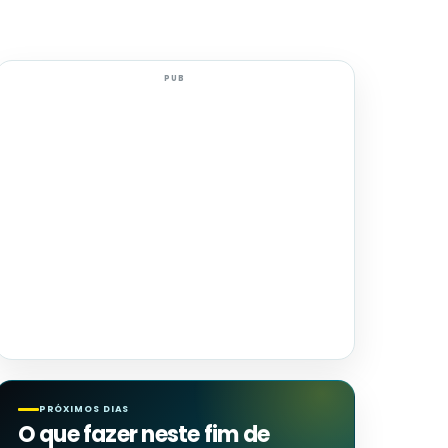
PUB
PRÓXIMOS DIAS
O que fazer neste fim de