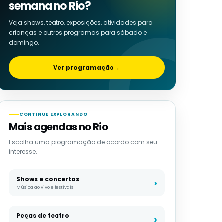
semana no Rio?
Veja shows, teatro, exposições, atividades para
crianças e outros programas para sábado e
domingo.
Ver programação
→
CONTINUE EXPLORANDO
Mais agendas no Rio
Escolha uma programação de acordo com seu
interesse.
Shows e concertos
Música ao vivo e festivais
Peças de teatro