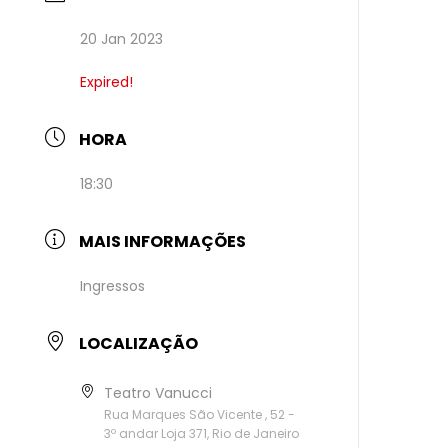
20 Jan 2023
Expired!
HORA
18:30
MAIS INFORMAÇÕES
Ingressos
LOCALIZAÇÃO
Teatro Vanucci
Rua Marques São Vicente , 52 -
3º andar Loja 371, Rio de Janeiro