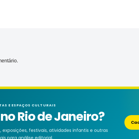
entário.
TAS E ESPAÇOS CULTURAIS
o Rio de Janeiro?
Cad
exposições, festivais, atividades infantis e outras
is para análise editorial.