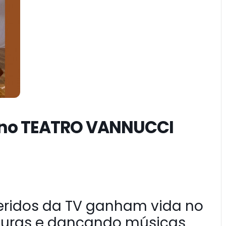
a no TEATRO VANNUCCI
eridos da TV ganham vida no
turas e dançando músicas