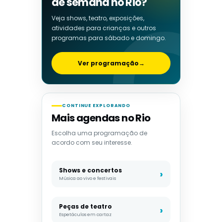
de semana no Rio?
Veja shows, teatro, exposições,
atividades para crianças e outros
programas para sábado e domingo.
Ver programação
→
CONTINUE EXPLORANDO
Mais agendas no Rio
Escolha uma programação de
acordo com seu interesse.
Shows e concertos
Música ao vivo e festivais
Peças de teatro
Espetáculos em cartaz