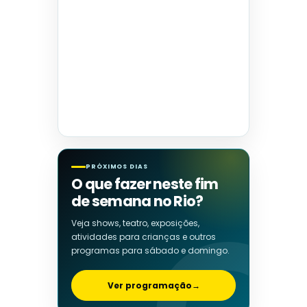
PRÓXIMOS DIAS
O que fazer neste fim
de semana no Rio?
Veja shows, teatro, exposições,
atividades para crianças e outros
programas para sábado e domingo.
Ver programação
→