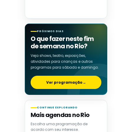
PRÓXIMOS DIAS
O que fazer neste fim
de semana no Rio?
Veja shows, teatro, exposições,
atividades para crianças e outros
programas para sábado e domingo.
Ver programação
→
CONTINUE EXPLORANDO
Mais agendas no Rio
Escolha uma programação de
acordo com seu interesse.