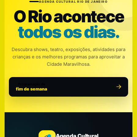
AGENDA CULTURAL RIO DE JANEIRO
O Rio acontece
todos os dias.
Descubra shows, teatro, exposições, atividades para
crianças e os melhores programas para aproveitar a
Cidade Maravilhosa.
Programação do
fim de semana
Agenda Cultural