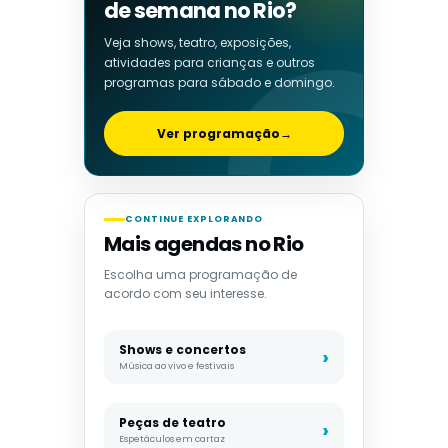
de semana no Rio?
Veja shows, teatro, exposições,
atividades para crianças e outros
programas para sábado e domingo.
Ver programação
→
CONTINUE EXPLORANDO
Mais agendas no Rio
Escolha uma programação de
acordo com seu interesse.
Shows e concertos
Música ao vivo e festivais
Peças de teatro
Espetáculos em cartaz