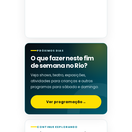
PRÓXIMOS DIAS
O que fazer neste fim
de semana no Rio?
Veja shows, teatro, exposições,
atividades para crianças e outros
programas para sábado e domingo.
Ver programação
→
CONTINUE EXPLORANDO