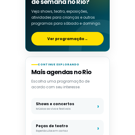
de semana no Rio?
Veja shows, teatro, exposições,
atividades para crianças e outros
programas para sábado e domingo.
Ver programação
→
CONTINUE EXPLORANDO
Mais agendas no Rio
Escolha uma programação de
acordo com seu interesse.
Shows e concertos
Música ao vivo e festivais
Peças de teatro
Espetáculos em cartaz